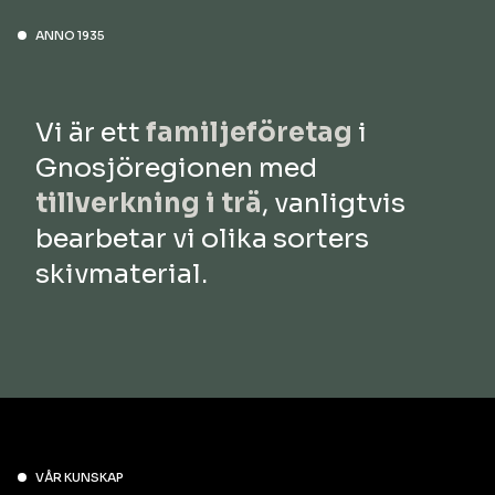
Packning & Lager
ANNO 1935
Konstruktion
Vi är ett
familjeföretag
i
Montering
Gnosjöregionen med
tillverkning i trä
, vanligtvis
bearbetar vi olika sorters
skivmaterial.
VÅR KUNSKAP